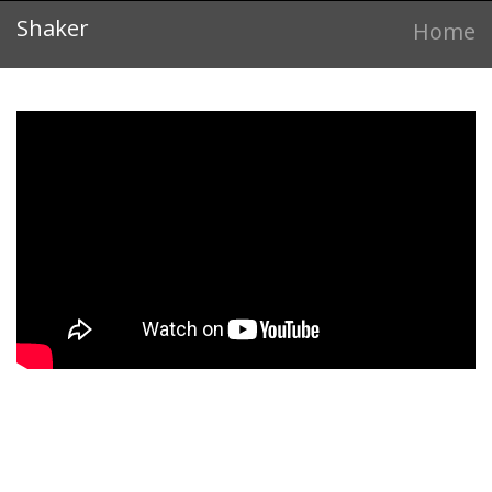
Shaker
Home
Dans ce scénario, les joueurs peuvent enregistrer des sons
percussifs arbitraires (avec leur voix ou des accessoires), en
utilisant un micro (et une pédale). Une fois l’enregistrement