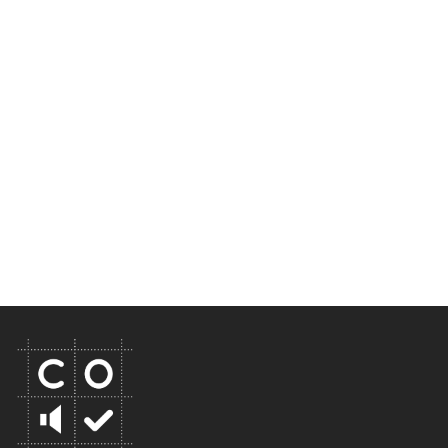
Les joueurs sont encouragés à enregistrer des éléments d’une
large gamme dynamique. Ils peuvent expérimenter
l’enregistrement de différents sons, et créer un ensemble avec
des matériaux complémentaires.
Cette web application mobile a été développée pour une
session Collective Sound Checks au Studio 13/16 au Centre
Pompidou.